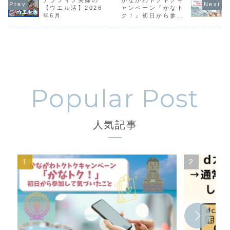
アラフィフ夫婦の
かながわトクトクキ
す。
ます。
ます。
す。
【ウエル活】2026
ャンペーン『かなト
年6月
ク！』初日から参加
して気づいたこと｜
店舗表示と還元率が
違う？実際に使った
感想
人気記事