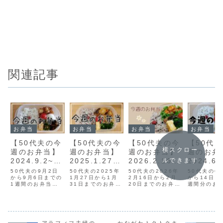
関連記事
お弁当
お弁当
お弁当
お弁当
【50代夫の今
【50代夫の今
【50代夫の今
【50代
横スクロー
週のお弁当】
週のお弁当】
週のお弁当】
週のお弁
ルできます
2024.9.2~9.
2025.1.27~1
2026.2.16~2
2024.6.
6と無印ポリ
.31
.20
4とコス
50代夫の9月2日
50代夫の2025年
50代夫の2026年
50代夫の6
エチレン袋
から9月6日までの
1月27日から1月
2月16日から2月
の島すり
から14日ま
1週間のお弁当で
31日までのお弁当
20日までのお弁当
週間分のお
す。お弁当箱には
です。お弁当箱に
です。お弁当箱に
す。お弁当
無印良品のフード
は無印良品のフー
は無印良品のフー
無印良品の
コンテナを使って
ドコンテナを使っ
ドコンテナを使っ
コンテナを
います。健康と節
ています。健康と
ています。健康と
います。健
約のために20年以
節約のために20年
節約のために20年
約のために2
上作り続けていま
以上作り続けてい
以上作り続けてい
上作り続け