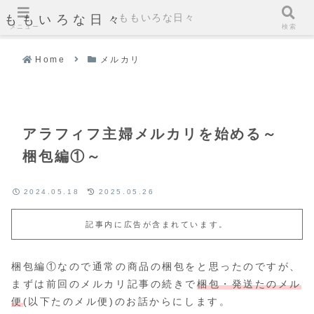
ももいろな日々
ももいろな日々
メニュー
検索
Home
メルカリ
アラフィフ主婦メルカリを始める～
梱包編①～
2024.05.18
2025.05.26
記事内に広告が含まれています。
梱包編①なので通常の商品の梱包をと思ったのですが、
まずは前回のメルカリ記事の続きで
梱包・発送たのメル
便
(以下たのメル便)のお話からにします。