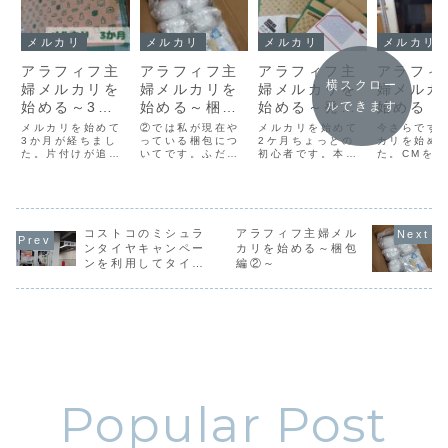
メルカリ
メルカリ
メルカリ
メルカリ
アラフィフ主
アラフィフ主
アラフィフ主
アラフィ
横スクロー
婦メルカリを
婦メルカリを
婦メルカリを
婦メルカ
ルできます
始める～3か
始める～梱包
始める～発送
始める
月経ちました
編②～
編～
メルカリを始めて
②では私が現在や
メルカリを始めて
今さらです
～
3か月が経ちまし
っている梱包につ
2ケ月ちょっとの
カリを始め
た。片付けが追い
いてです。ふだん
初心者です。本日
た。CMを
付かず出品ペース
通販で色々なもの
発送したものを含
けていまし
が落ちているので
を購入していて、
めてまだ18件です
にも勧めら
すが、出品済みの
どんな風に梱包さ
が匿名配送は色々
たので存在
物を購入してくだ
れて送られてくる
と試したので記録
知っていま
さる方がいるお陰
のかを知っている
として残したいと
でも若い人
で定期的に売り上
はずなのに、いざ
思います。匿名配
ものだとか
コストコのミシュラ
アラフィフ主婦メル
げがあって助かっ
自分でやろうとす
送について詳しく
い人と取引
ンタイヤキャンペー
カリを始める～梱包
ています。現在21
るとなかなか難し
書かれた参考にな
無理無理と
ンを利用してタイヤ
編②～
品78271円の売り
いんですよね。ち
るサイトがいくつ
ことを始め
交換と幻？のお買い
上げです。まだま
ゃんと出来ている
もあるので私は初
の恐怖心か
得品
だ初心者ですが、
のか不安ではあり
心者目線で気をつ
いふりをし
当初想定し...
ますが、今のと
けたことを中心...
ように思い
こ...
す。...