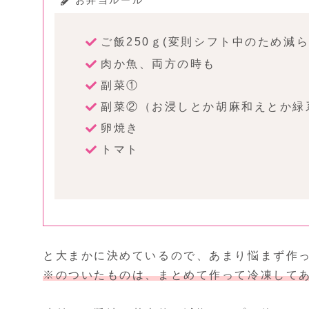
ご飯250ｇ(変則シフト中のため減ら
肉か魚、両方の時も
副菜①
副菜②（お浸しとか胡麻和えとか緑
卵焼き
トマト
と大まかに決めているので、あまり悩まず作
※のついたものは、まとめて作って冷凍して