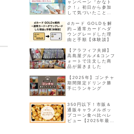
ャンペーン『かなト
ク！』初日から参加
して気づいたこと｜
店舗表示と還元率が
違う？実際に使った
dカード GOLDを解
感想
約→通常カードへダ
ウングレードした理
由と手順【体験談】
【アラフィフ夫婦】
高島屋グルメ&コンフ
ォートで注文した商
品が届きました
【2025年】ゴンチャ
期間限定ドリンク勝
手にランキング
350円以下！市販＆
通販キャラメルポッ
プコーン食べ比べレ
ビュー【2025年最
新】