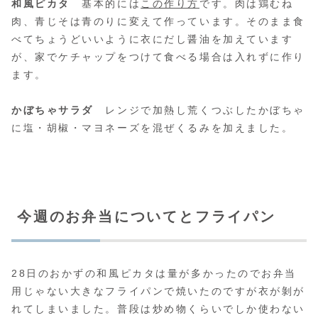
和風ピカタ
基本的には
この作り方
です。肉は鶏むね
肉、青じそは青のりに変えて作っています。そのまま食
べてちょうどいいように衣にだし醤油を加えています
が、家でケチャップをつけて食べる場合は入れずに作り
ます。
かぼちゃサラダ
レンジで加熱し荒くつぶしたかぼちゃ
に塩・胡椒・マヨネーズを混ぜくるみを加えました。
今週のお弁当についてとフライパン
28日のおかずの和風ピカタは量が多かったのでお弁当
用じゃない大きなフライパンで焼いたのですが衣が剝が
れてしまいました。普段は炒め物くらいでしか使わない