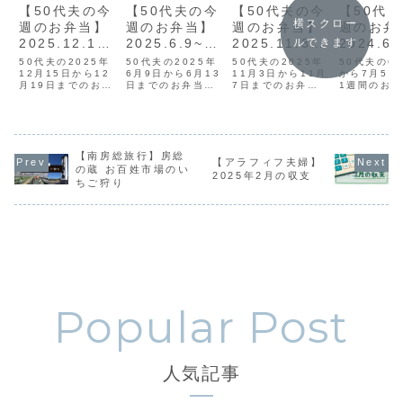
【50代夫の今
【50代夫の今
【50代夫の今
【50代
横スクロー
週のお弁当】
週のお弁当】
週のお弁当】
週のお弁
ルできます
2025.12.15~
2025.6.9~6.
2025.11.3~1
2024.6.
12.19
13
1.7
.5
50代夫の2025年
50代夫の2025年
50代夫の2025年
50代夫の6
12月15日から12
6月9日から6月13
11月3日から11月
から7月5日
月19日までのお弁
日までのお弁当で
7日までのお弁当
1週間のお
当です。お弁当箱
す。お弁当箱には
です。お弁当箱に
す。お弁当
には無印良品のフ
無印良品のフード
は無印良品のフー
無印良品の
ードコンテナを使
コンテナを使って
ドコンテナを使っ
コンテナを
っています。健康
います。健康と節
ています。健康と
います。健
と節約のために20
約のために20年以
節約のために20年
約のために2
年以上作り続けて
【南房総旅行】房総
上作り続けていま
以上作り続けてい
上作り続け
【アラフィフ夫婦】
います。
す。
ます。
す。
の蔵 お百姓市場のい
2025年2月の収支
ちご狩り
人気記事