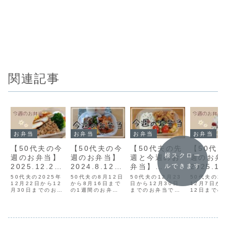
関連記事
お弁当
お弁当
お弁当
お弁当
【50代夫の今
【50代夫の今
【50代夫の先
【50代
横スクロー
週のお弁当】
週のお弁当】
週と今週のお
週のお弁
ルできます
2025.12.22~
2024.8.12~8
弁当】
2025.12
12.30
.17とブリタ
2024.12.23~
2.12
50代夫の2025年
50代夫の8月12日
50代夫の12月23
50代夫の20
12月22日から12
ボトル型洗浄
から8月16日まで
12.30
日から12月30日
12月7日か
月30日までのお弁
の1週間のお弁当
までのお弁当で
12日までの
器
当です。お弁当箱
です。お弁当箱に
す。お弁当箱には
です。お弁
には無印良品のフ
は無印良品のフー
無印良品のフード
は無印良品
ードコンテナを使
ドコンテナを使っ
コンテナを使って
ドコンテナ
っています。健康
ています。健康と
います。健康と節
ています。
と節約のために20
節約のために20年
約のために20年以
節約のために