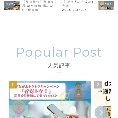
年以上作り続けて
【那須旅行】那須塩
以上作り続けてい
【50代夫の今週のお
上作り続けていま
以上作り続
います。
ます。
す。
ます。
原 割烹旅館 湯の花
弁当】
荘~食事編～
2025.2.3~2.7
人気記事