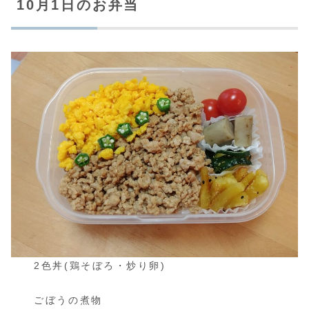
10月1日のお弁当
2色丼(鶏そぼろ・炒り卵)
ごぼうの煮物