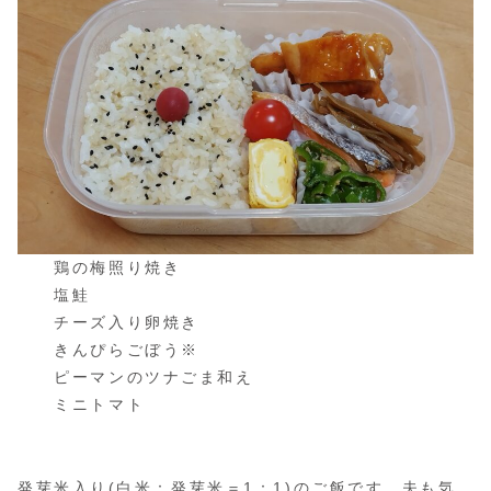
鶏の梅照り焼き
塩鮭
チーズ入り卵焼き
きんぴらごぼう※
ピーマンのツナごま和え
ミニトマト
発芽米
入り(白米：発芽米＝1：1)のご飯です。夫も気