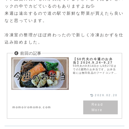
ックの中でカビているのもありますよね💦
来週は遠出するので道の駅で新鮮な野菜が買えたら良い
なと思っています。
冷凍室の整理がほぼ終わったので新しく冷凍おかずを仕
込み始めました。
【50代夫の今週のお弁
当】2024.9.24~9.27
50代夫の9月14日から9月27日ま
での1週間のお弁当です。お弁当
箱には無印良品のフードコンテナ
を使っています。健康と節約のた
めに20年以上作り続けていま
す。
2026.02.20
momoiromomo.com