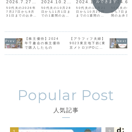
2026.7.27~7
ルできます
2024.10.28~
2024.10.21~
2024.6.
.31
11.1
10.25
とみらい
50代夫の2026年
50代夫の10月28
50代夫の10月21
50代夫の6
7月27日から8月
日から11月1日ま
日から10月25日
ょうが
から7日まで
31日までのお弁当
での1週間のお弁
までの1週間のお
間のお弁当
です。お弁当箱に
当です。お弁当箱
弁当です。お弁当
お弁当箱に
は無印良品のフー
には無印良品のフ
箱には無印良品の
良品のフー
ドコンテナを使っ
ードコンテナを使
フードコンテナを
テナを使っ
ています。健康と
っています。健康
使っています。健
す。健康と
節約のために20年
と節約のために20
康と節約のために
ために20年
以上作り続けてい
【株主優待】2024
年以上作り続けて
【アラフィフ夫婦】
20年以上作り続け
り続けてい
ます。
います。
ています。
年千趣会の株主優待
9023東京地下鉄(東
で購入したもの
京メトロ)IPOに参
加します
人気記事