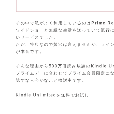
その中で私がよく利用しているのは
Prime R
ワイドショーと無縁な生活を送っていて流行
いサービスでした。
ただ、特典なので贅沢は言えませんが、ライ
が本音です。
そんな理由から500万冊読み放題の
Kindle U
プライムデーに合わせてプライム会員限定に
試すなら今かな…と検討中です。
Kindle Unlimitedを無料でお試し