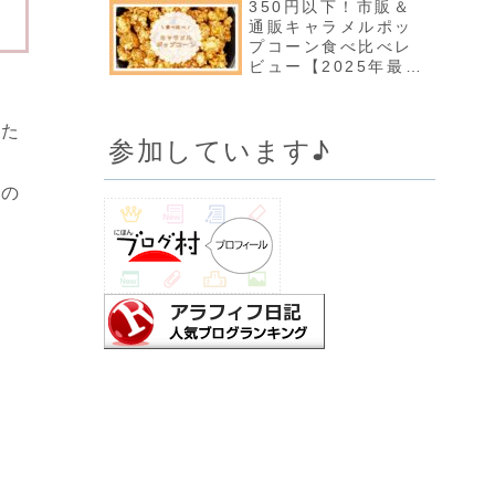
350円以下！市販＆
通販キャラメルポッ
プコーン食べ比べレ
ビュー【2025年最
新】
がた
参加しています♪
うの