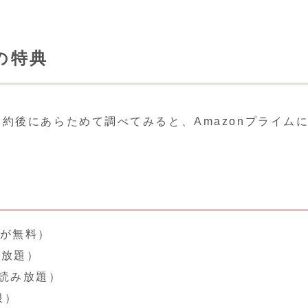
の特典
約後にあらためて調べてみると、Amazonプライム
。
が無料）
き放題）
読み放題）
限）