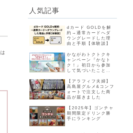
人気記事
dカード GOLDを解
約→通常カードへダ
ウングレードした理
由と手順【体験談】
には
かながわトクトクキ
ャンペーン『かなト
ク！』初日から参加
して気づいたこと｜
店舗表示と還元率が
違う？実際に使った
【アラフィフ夫婦】
感想
高島屋グルメ&コンフ
ォートで注文した商
品が届きました
【2025年】ゴンチャ
期間限定ドリンク勝
手にランキング