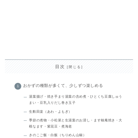
目次
おかずの種類が多くて、少しずつ楽しめる
湯葉揚げ・焼き手まり湯葉の含め煮・ひとくち豆腐しゅう
まい・豆乳入りだし巻き玉子
生麩田楽（あわ・よもぎ）
季節の煮物・小松菜と生湯葉のお浸し・ます柚庵焼き・大
根なます・紫花豆・煮海老
きのこご飯・白飯（ちりめん山椒）