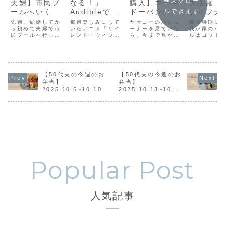
横スクロー
夫婦】市民プ
なる！」
購入】エーキ
大活躍【
ルできます
ールへいく
Audibleで楽
ドーパンのと
フィフ夫
しむ『サイレ
ことんこだわ
お気に入
先週、結婚してか
毎週楽しみにして
ヤオコーのパンコ
梅雨時期に
ら初めて夫婦で市
ント・ウィッ
いたアニメ『サイ
りを持ってつ
ーナーを見ていた
リネンバ
我が家のバ
民プールへ行って
レント・ウィッ
ら、今まで見かけ
ルはコット
チ』
くったベーグ
オル
きました。夫の病
チ 沈黙の魔女の
たことがないベー
リネンにな
ル
気には有酸素運動
隠しごと』が、つ
グルが目に留まり
す。いつか
が良いと聞いてい
いに最終回を迎え
ました。その名も
ているのか
て自宅できる範囲
ました。最終話の
「エーキドーパン
いなかった
で行っていたので
余韻がまだ消え
のとことんこだわ
入履歴を調
すが、もっと効果
【50代夫の今週のお
ず、絶賛ロス中で
【50代夫の今週のお
りを持ってつくっ
ころ2011
的にできる方法を
す。放送前は「作
たベーグル」。私
でした。そ
弁当】
弁当】
取り入れるのもい
画が綺麗だな」程
が見かけた時は全
ったものは
2025.10.6~10.10
2025.10.13~10.1
いかもと水中ウォ
度の印象でした
部で7種類が並
現役です。
7
ーキングをするこ
が、見始めると続
び、ちょうど厳選
期でも乾く
とにしました。近
きが気になり、気
100品の対象にも
く清潔に使
所の市民プール
づけばAudible
なっていまし
がメリット
に...
で...
た。...
す。...
人気記事