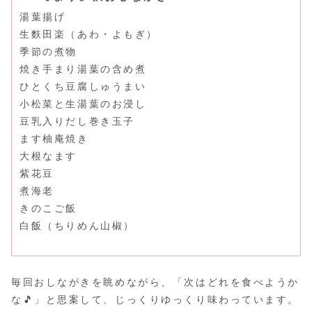
湯葉揚げ
生麩田楽（あわ・よもぎ）
季節の煮物
焼き手まり湯葉の含め煮
ひとくち豆腐しゅうまい
小松菜と生湯葉のお浸し
豆乳入りだし巻き玉子
ます柚庵焼き
大根なます
紫花豆
煮海老
きのこご飯
白飯（ちりめん山椒）
毎回おしながきを眺めながら、「次はどれを食べようか
な🎵」と思案して、じっくりゆっくり味わっています。