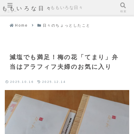
ももいろな日々
ももいろな日々
メニュー
検索
Home
日々のちょっとしたこと
減塩でも満足！梅の花「てまり」弁
当はアラフィフ夫婦のお気に入り
2025.10.16
2025.12.14