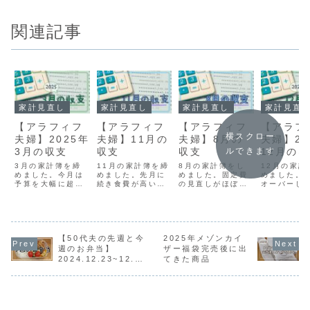
関連記事
家計見直し
家計見直し
家計見直し
家計見直
【アラフィフ
【アラフィフ
【アラフィフ
【アラフ
横スクロー
夫婦】2025年
夫婦】11月の
夫婦】8月の
夫婦】20
ルできます
3月の収支
収支
収支
12月の
ポイント
3月の家計簿を締
11月の家計簿を締
8月の家計簿をし
12月の家計
めました。今月は
めました。先月に
めました。固定費
＆新NIS
めました。
予算を大幅に超え
続き食費が高いで
の見直しがほぼ終
オーバーし
状況
てしまいました。
す。変則シフトが
わり減らせるもの
💦変則シフ
医療費も先月に続
始まり休みも少な
が無くなってきま
美味しいも
き高かったです💦
目なので食材をま
した。体調不良が
るくらいし
3月の支出基本の
とめ買いしたのと
続いているため通
みがないの
予算は219,390円
コストコで買いだ
院中なのと検診に
方ないかな
で組んでいまし
【50代夫の先週と今
めした影響が大き
2025年メゾンカイ
行ったため医療費
つつも反省
た。実際の支出は
いです。11月の支
がかかっていま
12月の支出
週のお弁当】
ザー福袋完売後に出
現金&クレジット
出予算は204,390
す。8月の支出予
233,787
2024.12.23~12.3
てきた商品
カード(楽天Payの
円で組んでいまし
算は219,890円で
でいました
0
チャージ分含む)分
た。実際の支出は
組んでいました。
の支出は現
241,578円
現金&クレジット
実際の支出は現金
レジットカ
+18...
カード...
分186,1...
払い分...